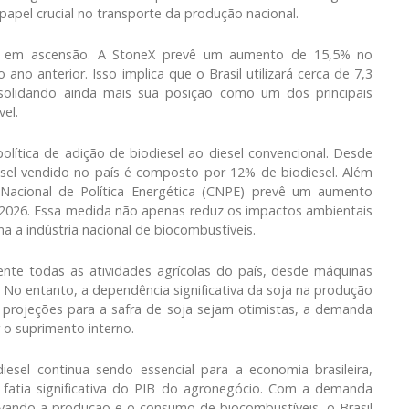
pel crucial no transporte da produção nacional.
á em ascensão. A StoneX prevê um aumento de 15,5% no
 anterior. Isso implica que o Brasil utilizará cerca de 7,3
nsolidando ainda mais sua posição como um dos principais
el.
lítica de adição de biodiesel ao diesel convencional. Desde
iesel vendido no país é composto por 12% de biodiesel. Além
Nacional de Política Energética (CNPE) prevê um aumento
é 2026. Essa medida não apenas reduz os impactos ambientais
 a indústria nacional de biocombustíveis.
nte todas as atividades agrícolas do país, desde máquinas
No entanto, a dependência significativa da soja na produção
 projeções para a safra de soja sejam otimistas, a demanda
r o suprimento interno.
esel continua sendo essencial para a economia brasileira,
atia significativa do PIB do agronegócio. Com a demanda
ntivando a produção e o consumo de biocombustíveis, o Brasil