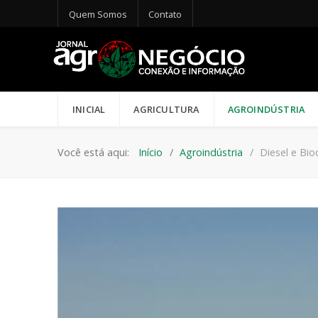
Quem Somos
Contato
INICIAL
AGRICULTURA
AGROINDÚSTRIA
Você está aqui:
Início
Agroindústria
Diesel e Bio