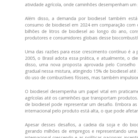
atividade agrícola, onde caminhões desempenham um pa
Além disso, a demanda por biodiesel também est
consumo de biodiesel em 2024 em comparação com o ano
bilhões de litros de biodiesel ao longo do ano, co
produtores e consumidores globais desse biocombustív
Uma das razões para esse crescimento contínuo é a po
2005, o Brasil adota essa prática, e atualmente, o d
disso, uma nova proposta aprovada pelo Conselho 
gradual nessa mistura, atingindo 15% de biodiesel at
do uso de combustíveis fósseis, mas também impulsiona
O biodiesel desempenha um papel vital em praticame
agrícolas até os caminhões que transportam produtos. 
de biodiesel pode representar um desafio. Embora as
internacional pelo produto está alta, o que pode afeta
Apesar desses desafios, a cadeia da soja e do biodi
gerando milhões de empregos e representando uma f
internacional crescendo e as políticas nacionais ince