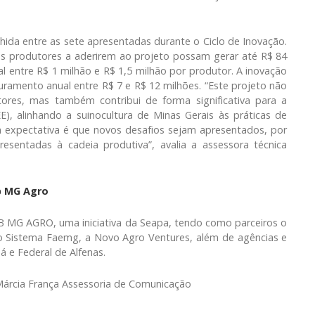
hida entre as sete apresentadas durante o Ciclo de Inovação.
os produtores a aderirem ao projeto possam gerar até R$ 84
 entre R$ 1 milhão e R$ 1,5 milhão por produtor. A inovação
ramento anual entre R$ 7 e R$ 12 milhões. “Este projeto não
tores, mas também contribui de forma significativa para a
), alinhando a suinocultura de Minas Gerais às práticas de
a expectativa é que novos desafios sejam apresentados, por
sentadas à cadeia produtiva”, avalia a assessora técnica
 MG Agro
B MG AGRO, uma iniciativa da Seapa, tendo como parceiros o
o Sistema Faemg, a Novo Agro Ventures, além de agências e
á e Federal de Alfenas.
 Márcia França Assessoria de Comunicação