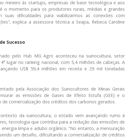
o mineiro às startups, empresas de base tecnológica e aos
 é o momento para os produtores rurais, médias e grandes
m suas dificuldades para viabilizarmos as conexões com
es”, explica a assessora técnica a Seapa, Rebeca Caroline
 de Sucesso
nado pelo Hub MG Agro aconteceu na suinocultura, setor
4° lugar no ranking nacional, com 5,4 milhões de cabeças. A
lcançando US$ 59,4 milhões em receita e 29 mil toneladas
entado pela Associação dos Suinocultores de Minas Gerais
ensurar as emissões de Gases de Efeito Estufa (GEE) e o
 de comercialização dos créditos dos carbonos gerados.
contexto da suinocultura, o estado vem avançando rumo à
es, tecnologia que contribui para a redução das emissões de
energia limpa e adubo orgânico. “No entanto, a mensuração
endo um desafio, dificultando a comercialização de créditos