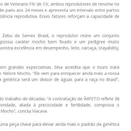
to de Veterano FIV de CV, ambos reprodutores de renome no
e pariu aos 24 meses e apresenta um intervalo entre partos
ficiência reprodutiva. Esses fatores reforçam a capacidade de
e Zebu da Semex Brasil, o reprodutor reúne um conjunto
V possui caráter mocho bem fixado e um pedigree muito
nstra excelência em desempenho, leite, carcaça, stayability,
 grandes expectativas. Silva acredita que o touro trará
ão Nelore Mocho. “Ele vem para enriquecer ainda mais a nossa
genética será um divisor de águas para a raça no Brasil”,
o do trabalho de décadas. “A contratação de ÍMPETO reflete 38
oridade, aliada à precocidade e fertilidade, comprova o
Mocho”, conclui Viacava.
ma peça-chave para elevar ainda mais o padrão da genética