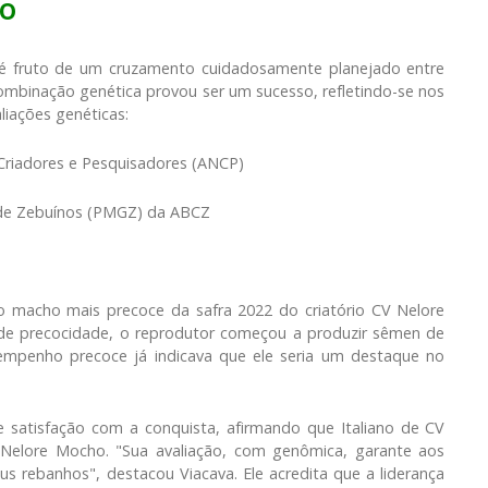
o
V é fruto de um cruzamento cuidadosamente planejado entre
mbinação genética provou ser um sucesso, refletindo-se nos
liações genéticas:
Criadores e Pesquisadores (ANCP)
de Zebuínos (PMGZ) da ABCZ
 o macho mais precoce da safra 2022 do criatório CV Nelore
de precocidade, o reprodutor começou a produzir sêmen de
mpenho precoce já indicava que ele seria um destaque no
e satisfação com a conquista, afirmando que Italiano de CV
Nelore Mocho. "Sua avaliação, com genômica, garante aos
 rebanhos", destacou Viacava. Ele acredita que a liderança