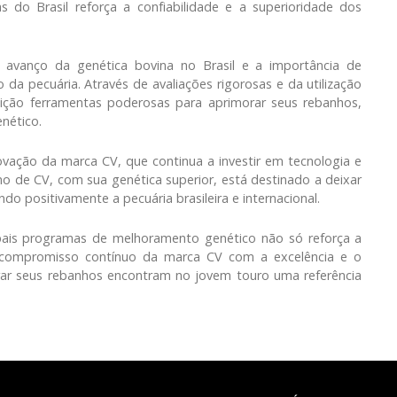
as do Brasil reforça a confiabilidade e a superioridade dos
o avanço da genética bovina no Brasil e a importância de
a pecuária. Através de avaliações rigorosas e da utilização
sição ferramentas poderosas para aprimorar seus rebanhos,
nético.
vação da marca CV, que continua a investir em tecnologia e
no de CV, com sua genética superior, está destinado a deixar
do positivamente a pecuária brasileira e internacional.
pais programas de melhoramento genético não só reforça a
 compromisso contínuo da marca CV com a excelência e o
rar seus rebanhos encontram no jovem touro uma referência