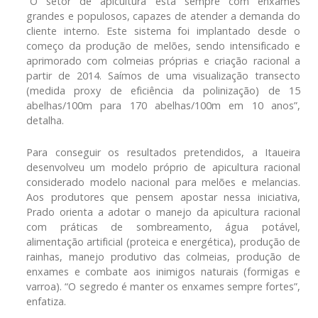
“O setor de apicultura está sempre com enxames
grandes e populosos, capazes de atender a demanda do
cliente interno. Este sistema foi implantado desde o
começo da produção de melões, sendo intensificado e
aprimorado com colmeias próprias e criação racional a
partir de 2014. Saímos de uma visualização transecto
(medida proxy de eficiência da polinização) de 15
abelhas/100m para 170 abelhas/100m em 10 anos”,
detalha.
Para conseguir os resultados pretendidos, a Itaueira
desenvolveu um modelo próprio de apicultura racional
considerado modelo nacional para melões e melancias.
Aos produtores que pensem apostar nessa iniciativa,
Prado orienta a adotar o manejo da apicultura racional
com práticas de sombreamento, água potável,
alimentação artificial (proteica e energética), produção de
rainhas, manejo produtivo das colmeias, produção de
enxames e combate aos inimigos naturais (formigas e
varroa). “O segredo é manter os enxames sempre fortes”,
enfatiza.