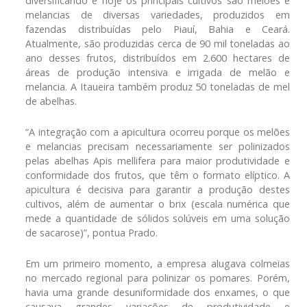
diversificando e hoje os principais cultivos são melões e
melancias de diversas variedades, produzidos em
fazendas distribuídas pelo Piauí, Bahia e Ceará.
Atualmente, são produzidas cerca de 90 mil toneladas ao
ano desses frutos, distribuídos em 2.600 hectares de
áreas de produção intensiva e irrigada de melão e
melancia. A Itaueira também produz 50 toneladas de mel
de abelhas.
“A integração com a apicultura ocorreu porque os melões
e melancias precisam necessariamente ser polinizados
pelas abelhas Apis mellifera para maior produtividade e
conformidade dos frutos, que têm o formato elíptico. A
apicultura é decisiva para garantir a produção destes
cultivos, além de aumentar o brix (escala numérica que
mede a quantidade de sólidos solúveis em uma solução
de sacarose)”, pontua Prado.
Em um primeiro momento, a empresa alugava colmeias
no mercado regional para polinizar os pomares. Porém,
havia uma grande desuniformidade dos enxames, o que
causava grandes variações de produtividade e