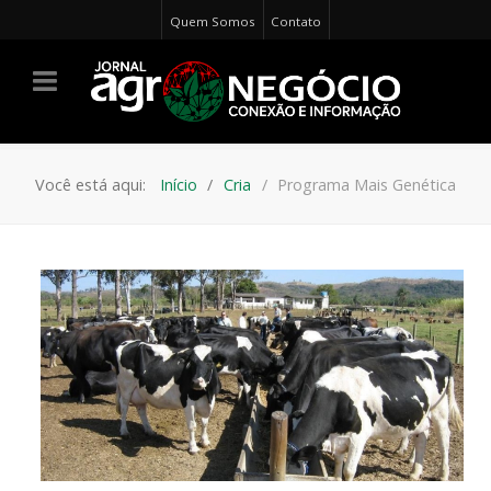
Quem Somos
Contato
Você está aqui:
Início
Cria
Programa Mais Genética