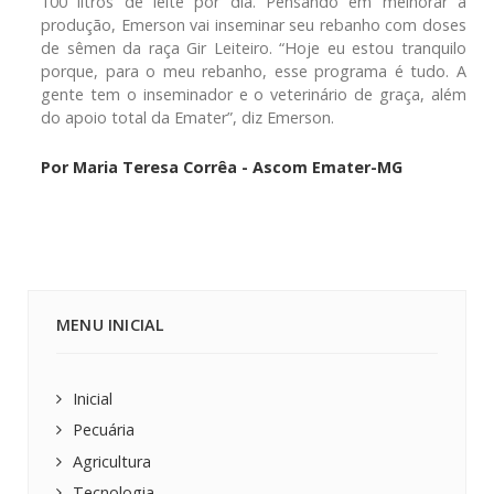
100 litros de leite por dia. Pensando em melhorar a
produção, Emerson vai inseminar seu rebanho com doses
de sêmen da raça Gir Leiteiro. “Hoje eu estou tranquilo
porque, para o meu rebanho, esse programa é tudo. A
gente tem o inseminador e o veterinário de graça, além
do apoio total da Emater”, diz Emerson.
Por Maria Teresa Corrêa - Ascom Emater-MG
MENU INICIAL
Inicial
Pecuária
Agricultura
Tecnologia