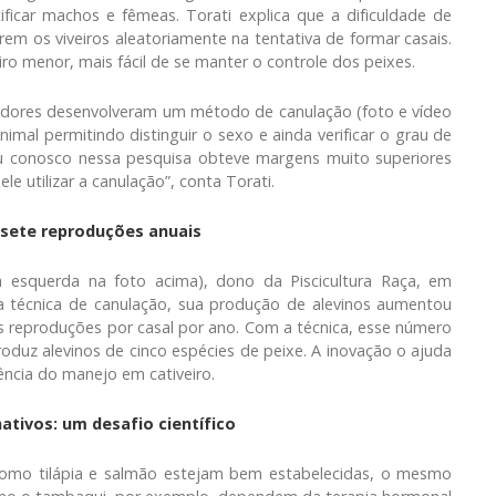
ficar machos e fêmeas. Torati explica que a dificuldade de
rem os viveiros aleatoriamente na tentativa de formar casais.
o menor, mais fácil de se manter o controle dos peixes.
dores desenvolveram um método de canulação (foto e vídeo
nimal permitindo distinguir o sexo e ainda verificar o grau de
ou conosco nessa pesquisa obteve margens muito superiores
e utilizar a canulação”, conta Torati.
 sete reproduções anuais
 esquerda na foto acima), dono da Piscicultura Raça, em
 técnica de canulação, sua produção de alevinos aumentou
 reproduções por casal por ano. Com a técnica, esse número
roduz alevinos de cinco espécies de peixe. A inovação o ajuda
ência do manejo em cativeiro.
ativos: um desafio científico
como tilápia e salmão estejam bem estabelecidas, o mesmo