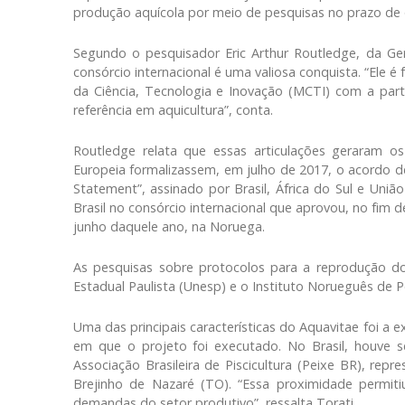
produção aquícola por meio de pesquisas no prazo de 
Segundo o pesquisador Eric Arthur Routledge, da Ge
consórcio internacional é uma valiosa conquista. “Ele é
da Ciência, Tecnologia e Inovação (MCTI) com a part
referência em aquicultura”, conta.
Routledge relata que essas articulações geraram o
Europeia formalizassem, em julho de 2017, o acordo d
Statement”, assinado por Brasil, África do Sul e União
Brasil no consórcio internacional que aprovou, no fim 
junho daquele ano, na Noruega.
As pesquisas sobre protocolos para a reprodução do
Estadual Paulista (Unesp) e o Instituto Norueguês de 
Uma das principais características do Aquavitae foi a 
em que o projeto foi executado. No Brasil, houve se
Associação Brasileira de Piscicultura (Peixe BR), rep
Brejinho de Nazaré (TO). “Essa proximidade permit
demandas do setor produtivo”, ressalta Torati.