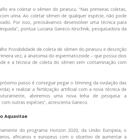
fio era coletar o sêmen do pirarucu. “Nas primeiras coletas,
om urina. Ao coletar sêmen de qualquer espécie, não pode
ivado. Por isso, precisávamos desenvolver uma técnica para
adequada”, pontua Luciana Ganeco-Kirschnik, pesquisadora da
alho Possibilidade de coleta de sêmen do pirarucu e descrição
 primeira vez, a anatomia do espermatozoide – que possui dois
idade e a técnica de coleta do sêmen sem contaminação com
 O próximo passo é conseguir pegar o timming da ovulação das
da) e realizar a fertilização artificial com a nova técnica de
Futuramente, abriremos uma nova linha de pesquisa: a
o com outras espécies”, acrescenta Ganeco.
 o Aquavitae
riamente do programa Horizon 2020, da União Europeia, o
icanos, africanos e europeus com o objetivo de aumentar a