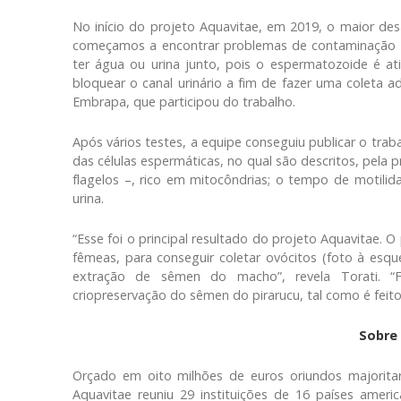
No início do projeto Aquavitae, em 2019, o maior desa
começamos a encontrar problemas de contaminação c
ter água ou urina junto, pois o espermatozoide é at
bloquear o canal urinário a fim de fazer uma coleta 
Embrapa, que participou do trabalho.
Após vários testes, a equipe conseguiu publicar o trab
das células espermáticas, no qual são descritos, pela
flagelos –, rico em mitocôndrias; o tempo de motil
urina.
“Esse foi o principal resultado do projeto Aquavitae.
fêmeas, para conseguir coletar ovócitos (foto à esquer
extração de sêmen do macho”, revela Torati. “
criopreservação do sêmen do pirarucu, tal como é feit
Sobre
Orçado em oito milhões de euros oriundos majorita
Aquavitae reuniu 29 instituições de 16 países amer