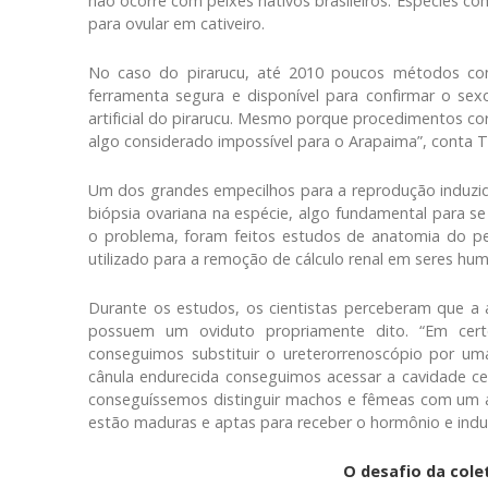
não ocorre com peixes nativos brasileiros. Espécies 
para ovular em cativeiro.
No caso do pirarucu, até 2010 poucos métodos con
ferramenta segura e disponível para confirmar o se
artificial do pirarucu. Mesmo porque procedimentos co
algo considerado impossível para o Arapaima”, conta T
Um dos grandes empecilhos para a reprodução induzida 
biópsia ovariana na espécie, algo fundamental para se
o problema, foram feitos estudos de anatomia do pe
utilizado para a remoção de cálculo renal em seres hum
Durante os estudos, os cientistas perceberam que a a
possuem um oviduto propriamente dito. “Em cer
conseguimos substituir o ureterorrenoscópio por u
cânula endurecida conseguimos acessar a cavidade celo
conseguíssemos distinguir machos e fêmeas com um ace
estão maduras e aptas para receber o hormônio e indu
O desafio da cole