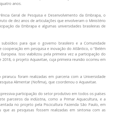
quatro anos.
rência Geral de Pesquisa e Desenvolvimento da Embrapa, o
 fruto de dez anos de articulações que envolveram o Ministério
icipação da Embrapa e algumas universidades brasileiras de
s subsídios para que o governo brasileiro e a Comunidade
e cooperação em pesquisa e inovação do Atlântico, o “Belém
 Europeia. Isso viabilizou pela primeira vez a participação do
de 2018, o projeto Aquavitae, cuja primeira reunião ocorreu em
 pirarucu foram realizadas em parceria com a Universidade
Pesquisa Alimentar (Nofima), que coordenou o Aquavitae.
expressiva participação do setor produtivo em todos os países
te parceiros da indústria, como a Primar Aquacultura, e a
resentada no projeto pela Piscicultura Fazenda São Paulo, em
iu que as pesquisas fossem realizadas em sintonia com as