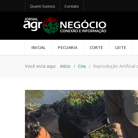
Quem Somos
Contato
INICIAL
PECUARIA
CORTE
LEITE
Você está aqui:
Início
Cria
Reprodução Artificial 