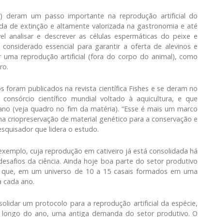
) deram um passo importante na reprodução artificial do
da de extinção e altamente valorizada na gastronomia e até
vel analisar e descrever as células espermáticas do peixe e
considerado essencial para garantir a oferta de alevinos e
uma reprodução artificial (fora do corpo do animal), como
ro.
foram publicados na revista científica Fishes e se deram no
consórcio científico mundial voltado à aquicultura, e que
ano (veja quadro no fim da matéria). “Esse é mais um marco
a criopreservação de material genético para a conservação e
pesquisador que lidera o estudo.
 exemplo, cuja reprodução em cativeiro já está consolidada há
safios da ciência. Ainda hoje boa parte do setor produtivo
se que, em um universo de 10 a 15 casais formados em uma
a cada ano.
lidar um protocolo para a reprodução artificial da espécie,
o longo do ano, uma antiga demanda do setor produtivo. O