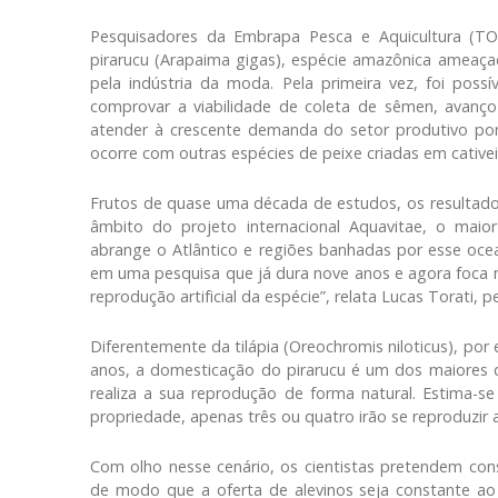
Pesquisadores da Embrapa Pesca e Aquicultura (TO
pirarucu (Arapaima gigas), espécie amazônica ameaça
pela indústria da moda. Pela primeira vez, foi possí
comprovar a viabilidade de coleta de sêmen, avanço 
atender à crescente demanda do setor produtivo por 
ocorre com outras espécies de peixe criadas em cativei
Frutos de quase uma década de estudos, os resultados 
âmbito do projeto internacional Aquavitae, o maior 
abrange o Atlântico e regiões banhadas por esse oce
em uma pesquisa que já dura nove anos e agora foca n
reprodução artificial da espécie”, relata Lucas Torati, 
Diferentemente da tilápia (Oreochromis niloticus), por
anos, a domesticação do pirarucu é um dos maiores de
realiza a sua reprodução de forma natural. Estima-
propriedade, apenas três ou quatro irão se reproduzir 
Com olho nesse cenário, os cientistas pretendem conso
de modo que a oferta de alevinos seja constante a