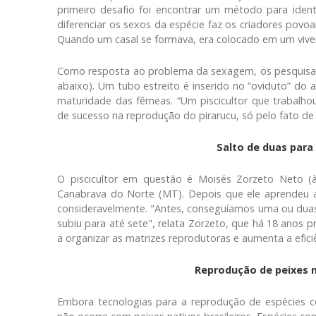
primeiro desafio foi encontrar um método para identi
diferenciar os sexos da espécie faz os criadores povoa
Quando um casal se formava, era colocado em um viveir
Como resposta ao problema da sexagem, os pesquisa
abaixo). Um tubo estreito é inserido no “oviduto” do a
maturidade das fêmeas. “Um piscicultor que trabalh
de sucesso na reprodução do pirarucu, só pelo fato de el
Salto de duas para
O piscicultor em questão é Moisés Zorzeto Neto (à
Canabrava do Norte (MT). Depois que ele aprendeu a
consideravelmente. "Antes, conseguíamos uma ou duas
subiu para até sete", relata Zorzeto, que há 18 anos p
a organizar as matrizes reprodutoras e aumenta a efici
Reprodução de peixes n
Embora tecnologias para a reprodução de espécies 