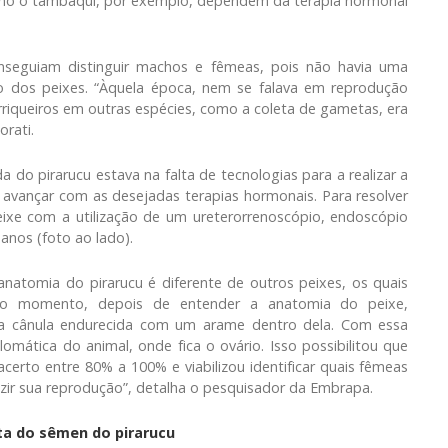
como o tambaqui, por exemplo, dependem da terapia hormonal
seguiam distinguir machos e fêmeas, pois não havia uma
xo dos peixes. “Àquela época, nem se falava em reprodução
rriqueiros em outras espécies, como a coleta de gametas, era
orati.
do pirarucu estava na falta de tecnologias para a realizar a
 avançar com as desejadas terapias hormonais. Para resolver
ixe com a utilização de um ureterorrenoscópio, endoscópio
anos (foto ao lado).
natomia do pirarucu é diferente de outros peixes, os quais
to momento, depois de entender a anatomia do peixe,
ma cânula endurecida com um arame dentro dela. Com essa
mática do animal, onde fica o ovário. Isso possibilitou que
rto entre 80% a 100% e viabilizou identificar quais fêmeas
zir sua reprodução”, detalha o pesquisador da Embrapa.
ta do sêmen do pirarucu